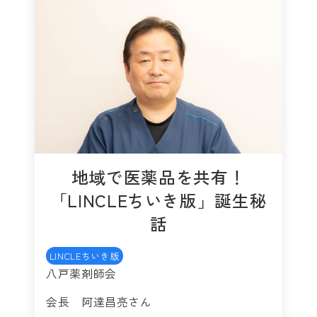
地域で医薬品を共有！
「LINCLEちいき版」誕生秘
話
LINCLEちいき版
八戸薬剤師会
会長 阿達昌亮さん